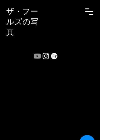
ザ・フー
ルズの写
真