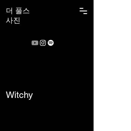
더 풀스
사진
Witchy